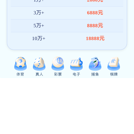
图书馆内景