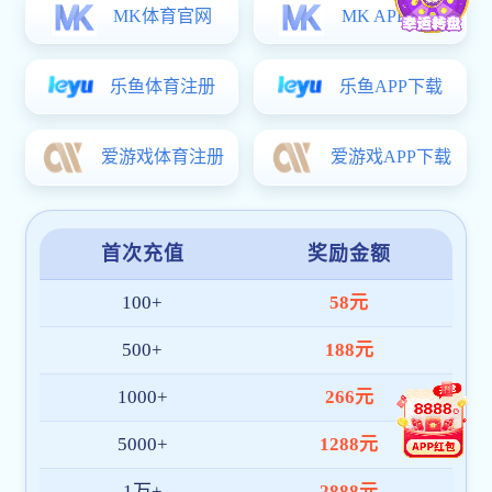
求实会堂
室内图景