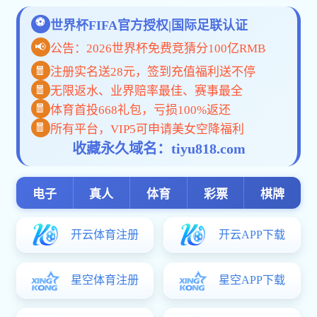
精神文化
行为文化
环境文化
形象文化
师资队伍
体
网:kaiyun
体
体
体
体
师资概况
杰出人才
人才项目
人才招聘
公共服务
育
体育app
育
育
育
育
智慧校园 图书馆
校车班次
校历服务
网络服务
后勤服务
校园安全
信息公
开
新
官网概况
新
新
新
新
文化宜院
浪
浪
浪
浪
浪
环境文化
网:
网:
网:
网:
网:
探秘·学境
必
组
教
科
招
赢
织
育
学
生
棋
机
教
研
就
盘
构
学
究
业