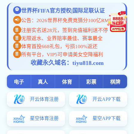
体
网:kaiyun
体
体
体
体
育
体育app
育
育
育
育
新
官网概况
新
新
新
新
浪
浪
浪
浪
浪
网:
网:
网:
网:
网:
必
组
教
科
招
赢
织
育
学
生
棋
机
教
研
就
盘
构
学
究
业