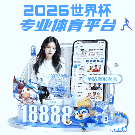
新浪体育新浪网
领导
智慧
办公
图书
校友
邮
OA
VPN
校园
网
馆
天地
箱
信箱
新
新浪体育
新
新
新
新
浪
新浪
浪
浪
浪
浪