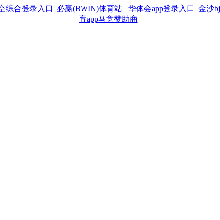
空综合登录入口
必赢(BWIN)体育站
华体会app登录入口
金沙b
育app马竞赞助商