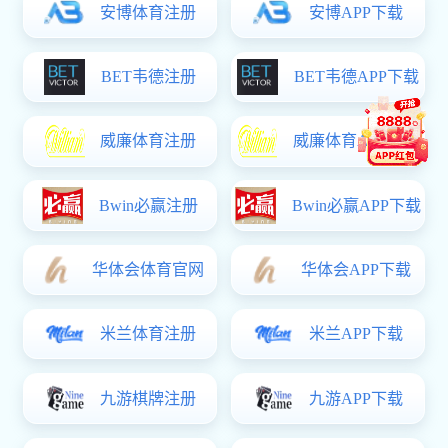
论》评论员。主要从事非线性泛函分析及其
app
在偏微分方程中的应用研究，已在《微分方
下
程杂志》、《非线性》、《非线性分析》等
国际权威数学期刊发表学术论文30余篇，现
载
主持国家自然科学基金项目2项。
讲座主要内容：
首
在本次报告中，我们将介绍关于具有次线性
增长项的薛定谔方程及方程组解的存在性的
页
最新研究成果。对于单个方程，在适当的非
线性条件下，我们证明了两族无穷多解的存
在性：一族解的能量趋于零，另一族趋于无
穷大。对于相应的方程组，我们分别利用埃
克兰变分原理构造了(PPS)序列，证明了全局
极小值点或局部极小值点的存在性，并利用
极小极大定理得到了一个山鞍型解。此外，
我们将分析这些解的渐近行为。