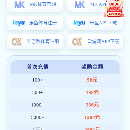
请进入体检环节的考生按如下要求参加体
检：
（一）
请进入体检名单的考生在
2026
年
1
月
14
日上午
7:30
在新浪体育新浪网临港校区
二期行政楼门口集合参加由新浪体育新浪网
统一组织的集中体检。
7:40
前未到达指定地
点者，视为自动弃权。体检项目和体检标准
按《公告》的要求执行。
（二）
请准备近期
2
寸正面免冠彩色证件
照片一张，并携带个人有效身份证件。
（三）
考生体检费用自理，于体检当天
在医院缴纳。
（四）
体检前请勿饮水、勿进食，保持
空腹。