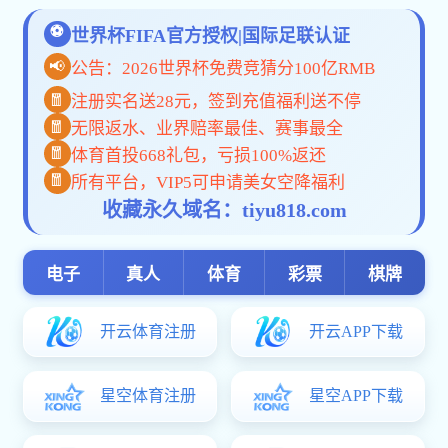
精神文化
行为文化
环境文化
形象文化
师资队伍
体
网:kaiyun
体
体
体
体
师资概况
杰出人才
人才项目
人才招聘
公共服务
育
体育app
育
育
育
育
智慧校园 图书馆
校车班次
校历服务
网络服务
后勤服务
校园安全
信息公
开
新
官网概况
新
新
新
新
通知公告
浪
浪
浪
浪
浪
新浪体育新浪网关于2025年公开选调工作人员
网:
网:
网:
网:
网:
考试总成绩及参加体检人员名单的公告
必
组
教
科
招
来源：
|
发布日期：2026/01/12
|
点击量：
根据《新浪体育新浪网
2025
年公开选调
赢
织
育
学
生
工作人员公告》（以下简称《公告》）的规
棋
机
教
研
就
定，现将新浪体育新浪网
2025
年公开选调工
作人员的考试总成绩、参加体检人员名单及
盘
构
学
究
业
有关事项公告如下：