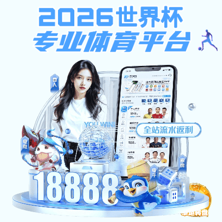
新浪体育新浪网
领
智
校
旧
办
图
导
慧
友
邮
版
公
OA
VPN
书
EN
校
天
箱
回
信
网
馆
园
地
顾
箱